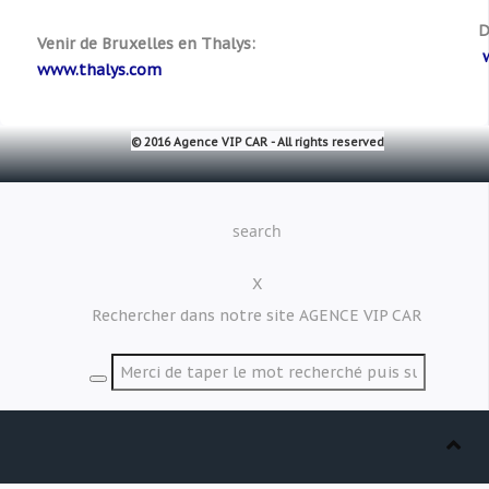
D
Venir de Bruxelles en Thalys:
www.thalys.com
© 2016 Agence VIP CAR -
All rights reserved
search
X
Rechercher dans notre site AGENCE VIP CAR