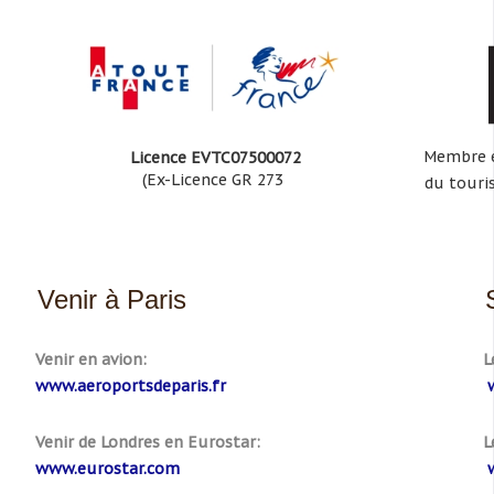
Membre et
Licence EVTC07500072
(Ex-Licence GR 273
du touri
Venir à Paris
Venir en avion:
L
www.aeroportsdeparis.fr
Venir de Londres en Eurostar:
L
www.eurostar.com