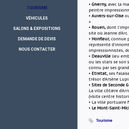
•
Giverny,
avec la ma
TOURISME
peintre impressionn
•
Auvers-sur-Oise
ou
VÉHICULES
»
•
Rouen,
dont l'impr
SALONS & EXPOSITIONS
site où Jeanne d'Arc.
•
Honfleur,
connue p
DEMANDE DE DEVIS
représenté d'innomb
NOUS CONTACTER
impressionnistes, d
•
Deauville
lieu emb
ou les stars se son 
connu par ses grands
•
Etretat,
ses falais
trésor d’Arsène Lupi
•
Sites de Seconde G
La ville côtière d'A
(visite centre histor
• La ville portuaire 
•
Le Mont-Saint-Mic
Tourisme