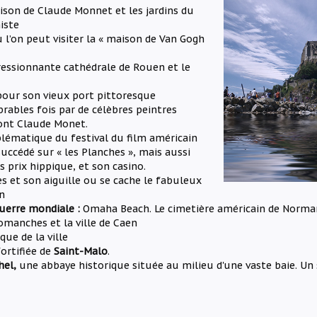
ison de Claude Monnet et les jardins du
iste
 l’on peut visiter la « maison de Van Gogh
essionnante cathédrale de Rouen et le
our son vieux port pittoresque
rables fois par de célèbres peintres
ont Claude Monet.
lématique du festival du film américain
succédé sur « les Planches », mais aussi
 prix hippique, et son casino.
es et son aiguille ou se cache le fabuleux
n
uerre mondiale :
Omaha Beach. Le cimetière américain de Norman
rromanches et la ville de Caen
ique de la ville
fortifiée de
Saint-Malo
.
hel,
une abbaye historique située au milieu d'une vaste baie. Un